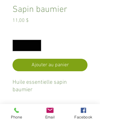
Sapin baumier
Prix
11,00 $
Quantité
*
Ajouter au panier
Huile essentielle sapin
baumier
PROPRIÉTÉS
Phone
Email
Facebook
Nom latin:
Abies balsamea
PRÉCAUTIONS / RÉFÉRENCES
Famille botanique:
Pinacée
Partie de la plante distillée:
Aiguilles